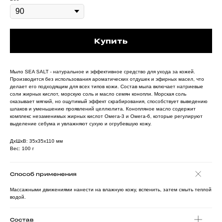
Купить
Мыло SEA SALT - натуральное и эффективное средство для ухода за кожей.
Производится без использования ароматических отдушек и эфирных масел, что
делает его подходящим для всех типов кожи. Состав мыла включает натриевые
соли жирных кислот, морскую соль и масло семян конопли. Морская соль
оказывает мягкий, но ощутимый эффект скрабирования, способствует выведению
шлаков и уменьшению проявлений целлюлита. Конопляное масло содержит
комплекс незаменимых жирных кислот Омега-3 и Омега-6, которые регулируют
выделение себума и увлажняют сухую и огрубевшую кожу.
ДxШxВ: 35x35x110 мм
Вес: 100 г
Способ применения
Массажными движениями нанести на влажную кожу, вспенить, затем смыть теплой
водой.
Состав