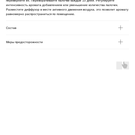
переверните их. Переворачивайте палочки каждые 10 дней. Регулируйте
интенсивность аромата добавлением или уменьшение количества палочек.
Разместите диффузор в месте активного движения воздуха, это позволит аромату
равномерно распространиться по помещению.
Состав
Меры предосторожности