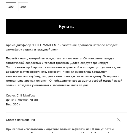
100
200
Купить
Арома-диффузор "CHILL MANIFEST" - сочетание ароматов, которое создает
атмосферу отдыха и праздной лени.
Первый нюанс, который вы почувствуете - это манго. Он наполняет воздух
экзотической сладостью и теплом тропиков. Далее следует грейпфрут.
Этот освежающий аромат напоминает о приятной прохладе цитрусовых садов,
добавляя в атмосферу нотку свежести. Черная смородина добавляет
изысканность и глубину, создавая таинственную вечернюю дымку. Завершает
композицию аромат конопли. Он объединяет все ароматы особой магией яркой
зелени, создавая уникальный и запоминающийся акцент.
Серия: Chill Manifest
ДxШxВ: 70x70x270 мм
Вес: 300 г
Способ применения
При первом использовании опустите палочки в флакон на 30 минут, затем