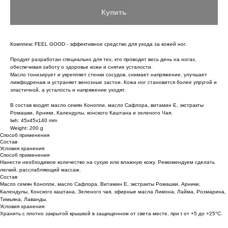
Купить
Комплекс FEEL GOOD - эффективное средство для ухода за кожей ног.
Продукт разработан специально для тех, кто проводит весь день на ногах,
обеспечивая заботу о здоровье кожи и снятие усталости.
Масло тонизирует и укрепляет стенки сосудов, снимает напряжение, улучшает
лимфодренаж и устраняет венозные застои. Кожа ног становится более упругой и
эластичной, а усталость и напряжение уходят.
В состав входят масло семян Конопли, масло Сафлора, витамин Е, экстракты
Ромашки, Арники, Календулы, конского Каштана и зеленого Чая.
lwh: 45x45x140 mm
Weight: 200 g
Способ применения
Состав
Условия хранения
Способ применения
Нанести необходимое количество на сухую или влажную кожу. Реккомендуем сделать
легкий, расслабляющий массаж.
Состав
Масло семян Конопли, масло Сафлора, Витамин Е, экстракты Ромашки, Арники,
Календулы, Конского каштана, Зеленого чая, эфирные масла Лимона, Лайма, Розмарина,
Тимьяна, Лаванды.
Условия хранения
Хранить с плотно закрытой крышкой в защищенном от света месте, при t от +5 до +25°С.